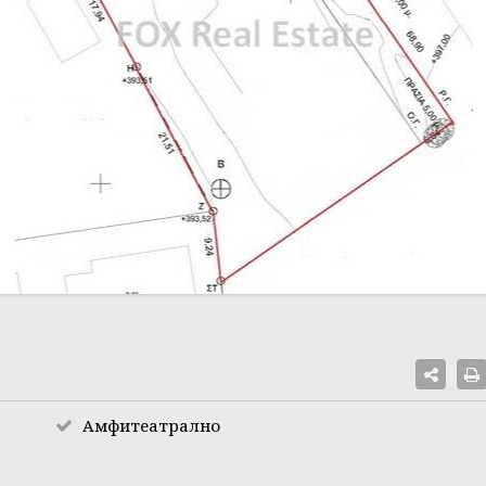
Амфитеатрално