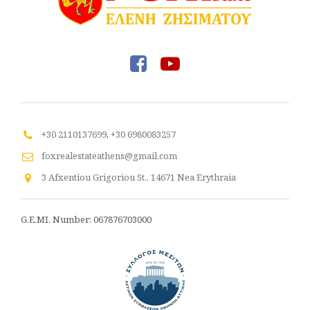
+30 2110137699
,
+30 6980083257
foxrealestateathens@gmail.com
3 Afxentiou Grigoriou St., 14671 Nea Erythraia
G.E.MI. Number: 067876703000