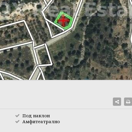
Под наклон
Амфитеатрално