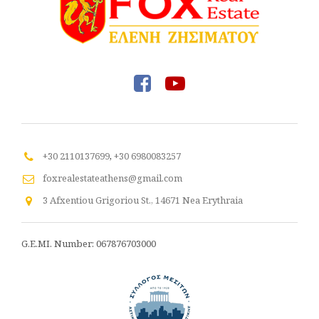
+30 2110137699
,
+30 6980083257
foxrealestateathens@gmail.com
3 Afxentiou Grigoriou St., 14671 Nea Erythraia
G.E.MI. Number: 067876703000