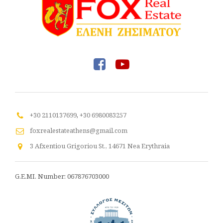
+30 2110137699
,
+30 6980083257
foxrealestateathens@gmail.com
3 Afxentiou Grigoriou St., 14671 Nea Erythraia
G.E.MI. Number: 067876703000