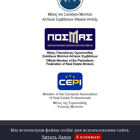
Copyright 2026 by FOX Real Estate. Powered by
Fortunet Hellas
|
e-
Мы используем файлы cookie для использования сайта.
agents technology
Читать Далее
Я понимаю