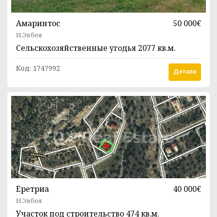
Амаринтос
50 000€
Н.Эвбея
Сельскохозяйственные угодья
2077 кв.м.
Код:
1747992
Детали
Еретриа
40 000€
Н.Эвбея
Участок под строительство
474 кв.м.