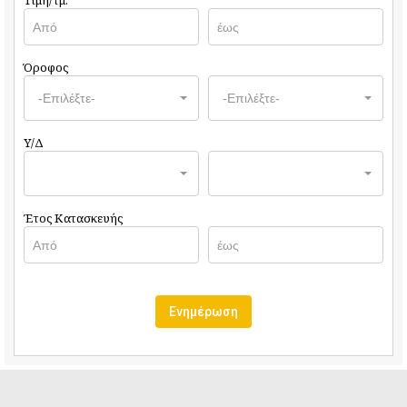
Τιμή/τμ.
Όροφος
-Επιλέξτε-
-Επιλέξτε-
Υ/Δ
Έτος Κατασκευής
Ενημέρωση