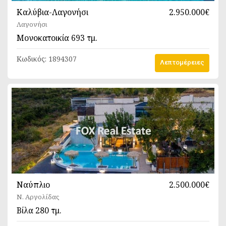
Καλύβια-Λαγονήσι
2.950.000€
Λαγονήσι
Μονοκατοικία
693 τμ.
Κωδικός:
1894307
Λεπτομέρειες
Ναύπλιο
2.500.000€
Ν. Αργολίδας
Βίλα
280 τμ.