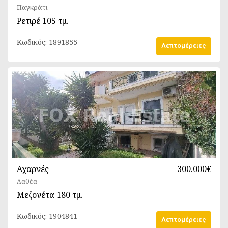
Παγκράτι
Ρετιρέ
105 τμ.
Κωδικός:
1891855
Λεπτομέρειες
Αχαρνές
300.000€
Λαθέα
Μεζονέτα
180 τμ.
Κωδικός:
1904841
Λεπτομέρειες