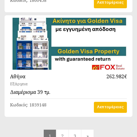
Κωδικός:
1860458
Λεπτομέρειες
Αθήνα
262.982€
Εξάρχεια
Διαμέρισμα
39 τμ.
Κωδικός:
1859148
Λεπτομέρειες
1
2
3
»