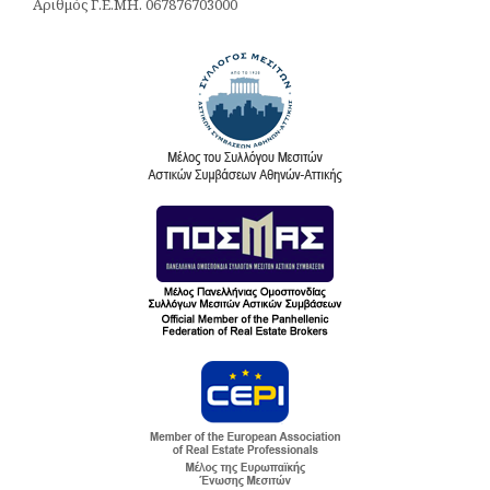
Αριθμός Γ.Ε.ΜΗ. 067876703000