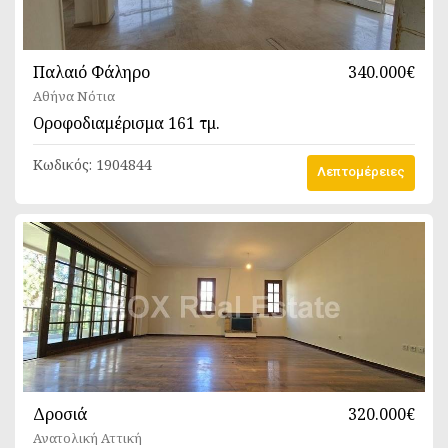
Παλαιό Φάληρο
340.000€
Αθήνα Νότια
Οροφοδιαμέρισμα
161 τμ.
Κωδικός:
1904844
Λεπτομέρειες
Δροσιά
320.000€
Ανατολική Αττική