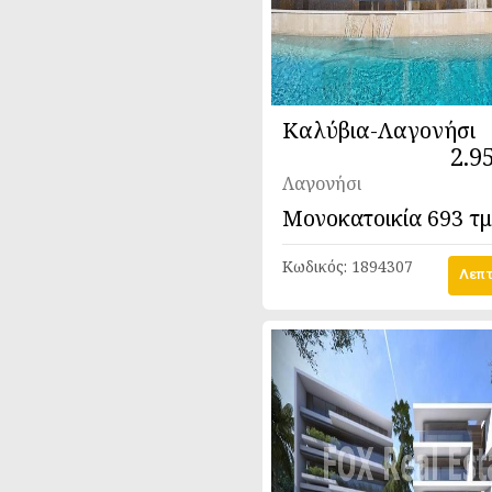
Καλύβια-Λαγονήσι
2.9
Λαγονήσι
Μονοκατοικία
693 τμ
Κωδικός:
1894307
Λεπτ