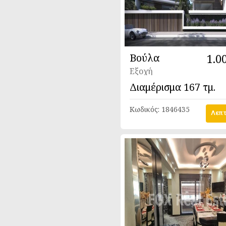
Βούλα
1.0
Εξοχή
Διαμέρισμα
167 τμ.
Κωδικός:
1846435
Λεπτ