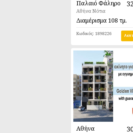
Παλαιό Φάληρο
3
Αθήνα Νότια
Διαμέρισμα
108 τμ.
Κωδικός:
1898226
Λεπτ
Αθήνα
3