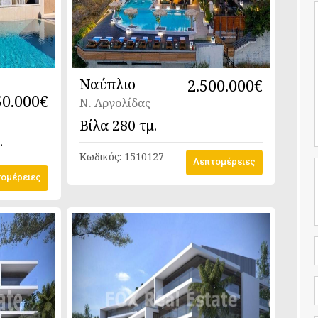
Ναύπλιο
2.500.000€
50.000€
Ν. Αργολίδας
Βίλα
280 τμ.
.
Κωδικός:
1510127
Λεπτομέρειες
ομέρειες