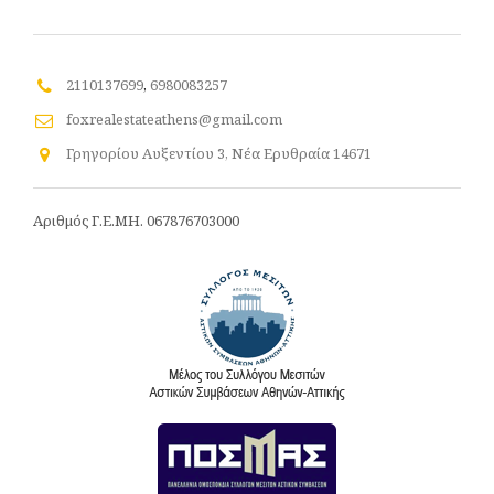
2110137699
,
6980083257
foxrealestateathens@gmail.com
Γρηγορίου Αυξεντίου 3, Νέα Ερυθραία 14671
Αριθμός Γ.Ε.ΜΗ. 067876703000