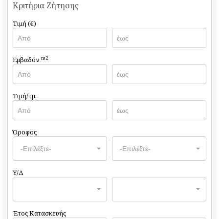
Κριτήρια Ζήτησης
Τιμή (€)
m2
Εμβαδόν
Τιμή/τμ.
Όροφος
-Επιλέξτε-
-Επιλέξτε-
Υ/Δ
Έτος Κατασκευής