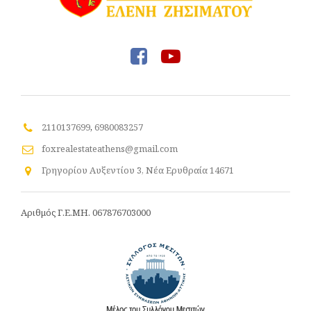
2110137699
,
6980083257
foxrealestateathens@gmail.com
Γρηγορίου Αυξεντίου 3, Νέα Ερυθραία 14671
Αριθμός Γ.Ε.ΜΗ. 067876703000