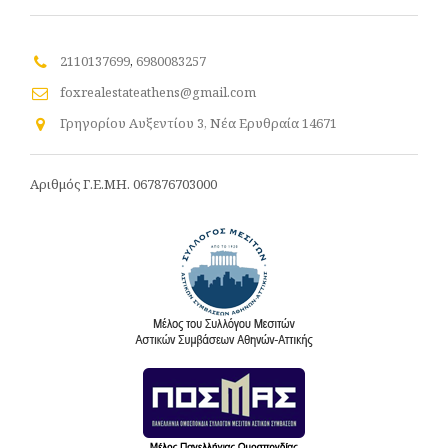
2110137699
,
6980083257
foxrealestateathens@gmail.com
Γρηγορίου Αυξεντίου 3, Νέα Ερυθραία 14671
Αριθμός Γ.Ε.ΜΗ. 067876703000