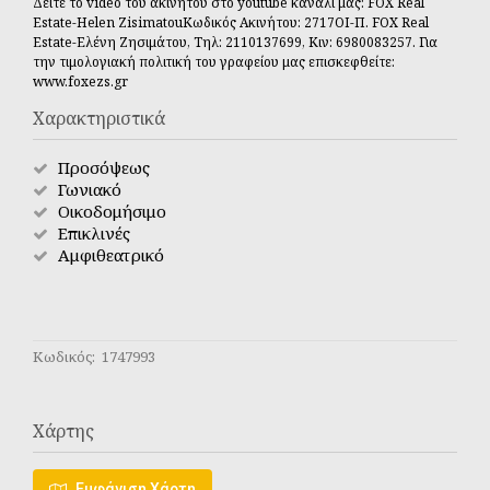
Δείτε το video του ακινήτου στο youtube κανάλι μας: FOX Real
Estate-Helen ZisimatouΚωδικός Ακινήτου: 2717ΟΙ-Π. FOX Real
Estate-Ελένη Ζησιμάτου, Τηλ: 2110137699, Κιν: 6980083257. Για
την τιμολογιακή πολιτική του γραφείου μας επισκεφθείτε:
www.foxezs.gr
Χαρακτηριστικά
Προσόψεως
Γωνιακό
Οικοδομήσιμο
Επικλινές
Αμφιθεατρικό
Κωδικός: 1747993
Χάρτης
Εμφάνιση Χάρτη