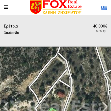
Ερέτρια
40.000€
474 τμ.
Οικόπεδο