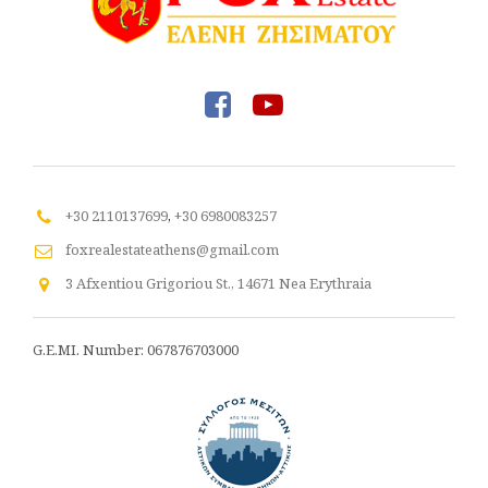
+30 2110137699
,
+30 6980083257
foxrealestateathens@gmail.com
3 Afxentiou Grigoriou St., 14671 Nea Erythraia
G.E.MI. Number: 067876703000