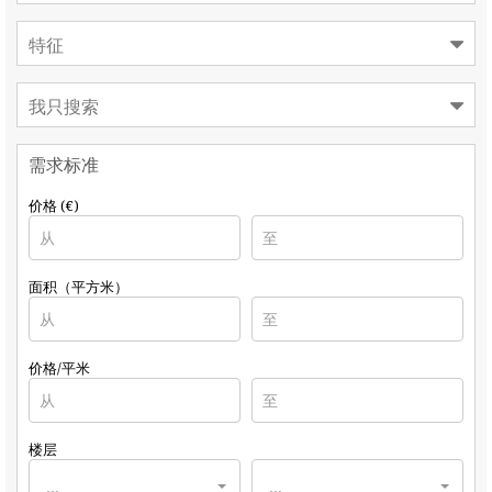
特征
我只搜索
需求标准
价格 (€)
面积（平方米）
价格/平米
楼层
...
...